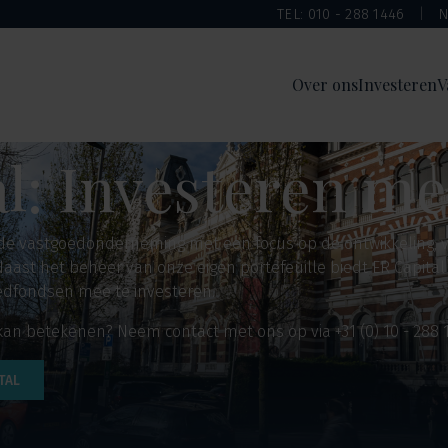
TEL: 010 - 288 1446
N
Over ons
Investeren
V
l: Investeren me
erde vastgoedonderneming met een focus op de ontwikkeling,
aast het beheer van onze eigen portefeuille biedt ER Capital
edfondsen mee te investeren.
 kan betekenen? Neem contact met ons op via +31 (0) 10 - 288 1
TAL