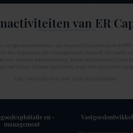
nactiviteiten van ER Cap
de vastgoedwaardeketen: van kapitaalstructurering en AIFMD-g
nnen één organisatie zijn ondergebracht, behoudt ER Capital ma
 zorgt voor snellere besluitvorming, betere afstemming tussen 
taat niet alleen stabiele kasstroom, maar ook structurele l
Lees hieronder meer over onze kernactiviteiten.
goedexploitatie en -
Vastgoedontwikkel
management