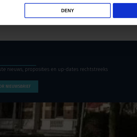
l hecht waarde aan persoonlijk contact. Wij gaan graag met u i
DENY
ereikbaar per mail via
info@ercapital.nl
of telefonisch op
010 -
p de hoogte
te nieuws, proposities en up-dates rechtstreeks
OR NIEUWSBRIEF