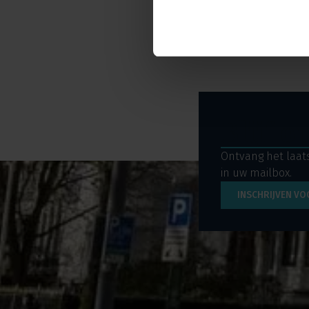
ER Capita
Wij zijn b
Blijf o
Ontvang het laats
in uw mailbox.
INSCHRIJVEN VO