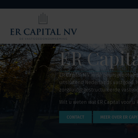
ER Capita
ER Capital N.V. is dé beursgenote
uitsluitend Nederlands vastgoed. N
zorgvuldig gestructureerde vastgo
Wilt u weten wat ER Capital voor u
CONTACT
MEER OVER ER CAPI