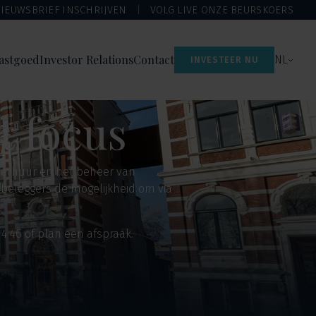
IEUWSBRIEF INSCHRIJVEN
VOLG LIVE ONZE BEURSKOERS
astgoed
Investor Relations
Contact
NL
INVESTEER NU
t focus
 verhuur en het beheer van
 beleggers de mogelijkheid om via
4 46 of plan een afspraak.