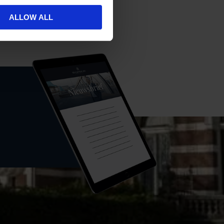
n gesprek.
ALLOW ALL
 288 14 46