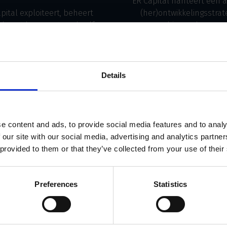
ER Capital hanteert een a
pital exploiteert, beheert
(her)ontwikkelingsstrat
rhuurt haar vastgoed zelf.
binnen haar
astgoedteam onderhoudt
vastgoedportefeuille
elijks contact met onze
duurzame waardecreati
ers en is daarnaast altijd
rendementsoptimalisati
zoek naar aantrekkelijk
realiseren, door locatie
Details
derlands commercieel
herontwikkelingspotent
vastgoed.
strategisch te selectere
kwalitatief te verbeter
VASTGOEDMANAGEMENT
e content and ads, to provide social media features and to analy
VASTGOEDONTWIKKELI
 our site with our social media, advertising and analytics partn
 provided to them or that they’ve collected from your use of their
Preferences
Statistics
Contact