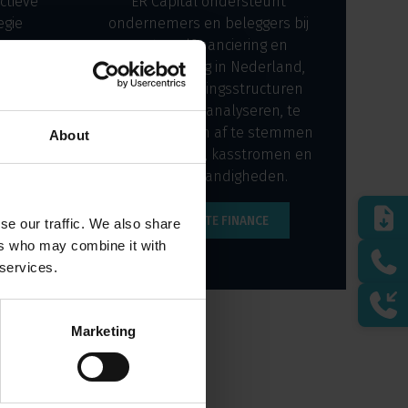
ctieve
ER Capital ondersteunt
egie
ondernemers en beleggers bij
vastgoedfinanciering en
 om
herfinanciering in Nederland,
e en
door financieringsstructuren
e te
zorgvuldig te analyseren, te
s met
structureren en af te stemmen
About
ieel
op portefeuille, kasstromen en
n en
marktomstandigheden.
en.
CORPORATE FINANCE
se our traffic. We also share
NG
ers who may combine it with
 services.
Marketing