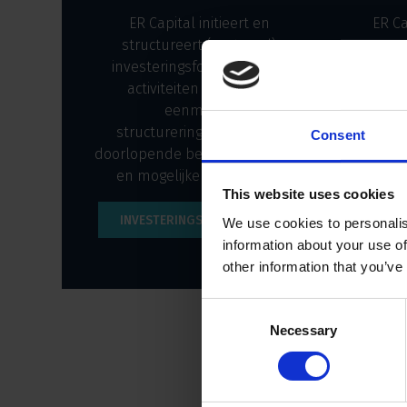
ER Capital initieert en
ER Ca
structureert (vastgoed)
en ve
investeringsfondsen. Deze
Ons v
activiteiten geven een
dag
eenmalige
huurd
structureringsopbrengst,
op 
Consent
doorlopende beheerinkomsten
Ne
en mogelijke winstdeling.
This website uses cookies
INVESTERINGSPROPOSITIES
We use cookies to personalis
information about your use of
other information that you’ve
Consent
Necessary
Selection