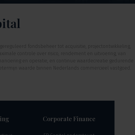
ital
ereguleerd fondsbeheer tot acquisitie, projectontwikkeling,
ximale controle over risico, rendement en uitvoering, van
financiering en operatie, en continue waardecreatie gedurende
angetermijn waarde binnen Nederlands commercieel vastgoed.
ing
Corporate Finance