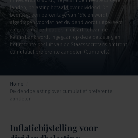
In Nederland wordt, net als in de meeste andere
landen, belasting betaald over dividend. Dit
bedraagt een percentage van 15% en wordt
afgedragen voordat het dividend wordt uitgekeerd
aan de aandeelhouder. In dit artikel van de
kennisbank wordt ingegaan op deze belasting en
het recente besluit van de Staatssecretaris omtrent
cumulatief preferente aandelen (Cumprefs).
Home
Dividendbelasting over cumulatief preferente
aandelen
Inflatiebijstelling voor