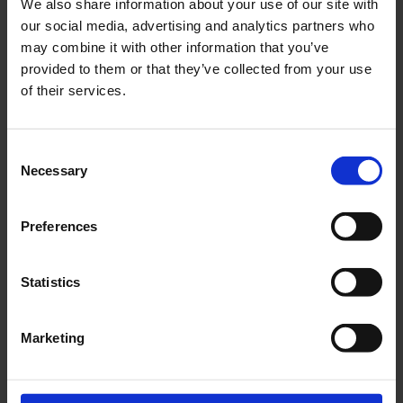
We also share information about your use of our site with
aandelen met een vaste jaarlijkse winstuitkering, de
our social media, advertising and analytics partners who
inflatiebijstelling achterwege mag worden gelaten.
may combine it with other information that you’ve
Voordeel voor de
provided to them or that they’ve collected from your use
of their services.
investeerder
Omdat cumprefs aantrekkelijk zijn voor
Consent
investeerders die stabiliteit in hun portfolio willen, is
Necessary
Selection
dit een gunstig besluit. De inflatiecorrectie kan
namelijk geen negatieve invloed hebben op het
Preferences
vaste dividend dat wordt uitgekeerd. Het risico op
hogere belasting op het uitgekeerde cashdividend
als gevolg van de inflatiebijstelling vervalt hiermee.
Statistics
Dankzij de vrijstelling is er een zekerheid ingebouwd
dat cumulatief preferente aandelen een
Marketing
voorspelbare en constante bijdrage aan uw passief
inkomen leveren.