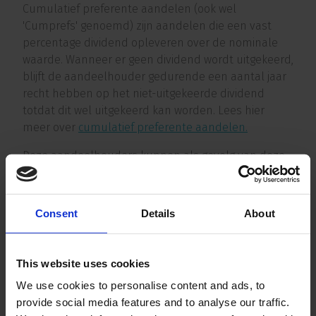
Cumulatief preferente aandelen (ook wel
'Cumprefs' genoemd) zijn aandelen die een vast
percentage dividend opleveren over de nominale
waarde. Wanneer er geen dividend wordt uitgekeerd,
blijft de aandeelhouder gedurende een aantal jaar
recht hebben op het niet-uitgekeerde dividend
totdat dit wel uitgekeerd kan worden. Lees hier
meer over
cumulatief preferente aandelen.
Deze aandeelhouders kunnen als gevolg van deze
regeling in het ene jaar recht hebben op het
dividend, maar het wellicht pas in het volgende jaar
ontvangen (of een deel ervan). In de praktijk bleek
Consent
Details
About
dat bij cumulatief preferente aandelen de
inflatiecorrectie het tegenovergestelde effect had
dan wat er met de regeling werd beoogd: het effect
This website uses cookies
van inflatie corrigeren. Daarom heeft de
We use cookies to personalise content and ads, to
Staatssecretaris van Financiën eind 2022 besloten
provide social media features and to analyse our traffic.
dat bij de inkoop van cumulatief preferente