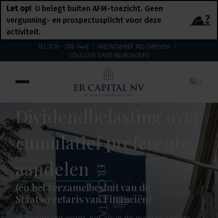
Let op!
U belegt buiten AFM-toezicht. Geen
vergunning- en prospectusplicht voor deze
activiteit.
TEL: 010 - 288 1446
NIEUWSBRIEF INSCHRIJVEN
VOLG LIVE ONZE BEURSKOERS
NL
Dividendbelasting over
cumulatief preferente
aandelen
(en het verzamelbesluit van de
Staatsecretaris van Financiën)