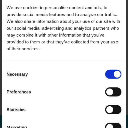
We use cookies to personalise content and ads, to
provide social media features and to analyse our traffic.
We also share information about your use of our site with
our social media, advertising and analytics partners who
MEER WETEN?
may combine it with other information that you’ve
Bel of mail voor een afspraak
provided to them or that they’ve collected from your use
of their services.
010 - 288 1446
info@ercapital.nl
Consent
Necessary
Selection
Press release Annual
Aankoop
Preferences
←
Overzicht
→
Report …
Emmeloord
Statistics
Bel mij terug
Marketing
Download brochure
Bel direct