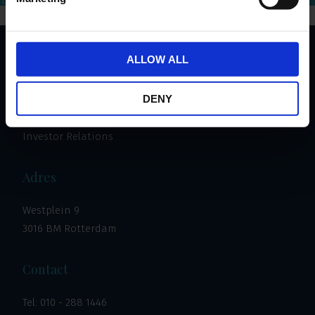
ALLOW ALL
Important links
DENY
Investeren
Vastgoed
Investor Relations
Adres
Westplein 9
3016 BM Rotterdam
Contact
Tel:
010 - 288 1446