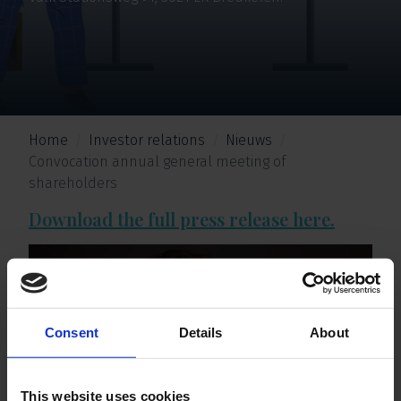
Home
Investor relations
Nieuws
Convocation annual general meeting of
shareholders
Download the full press release here.
Consent
Details
About
This website uses cookies