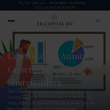
TEL: 010 - 288 1446
NIEUWSBRIEF INSCHRIJVEN
VOLG LIVE ONZE BEURSKOERS
NL
Convocation Annual
General Meeting of
Shareholders
Titan N.V. (“Titan”) today announces its Annual
General Meeting of Shareholders to be held on:
Friday March 29, 2024 at 10.00 AM in Hotel van der
Valk Stationsweg 91, 3621 LK Breukelen.