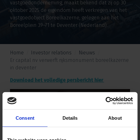
vastgoedonderneming, maakt bekend dat zij op 30
oktober 2025 de eigendom heeft verkregen van het
vastgoedobject Boreelkazerne, gelegen aan het
Boreelplein 39–71 te Deventer (Nederland).
Home
Investor relations
Nieuws
Er capital nv verwerft rijksmonument boreelkazerne
in deventer
Download het volledige persbericht
hier
.
Consent
Details
About