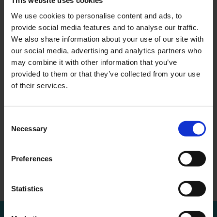
This website uses cookies
We use cookies to personalise content and ads, to
provide social media features and to analyse our traffic.
We also share information about your use of our site with
our social media, advertising and analytics partners who
may combine it with other information that you’ve
MEER WETEN?
Bel of mail voor een afspraak
provided to them or that they’ve collected from your use
of their services.
010 - 288 1446
info@ercapital.nl
Consent
Necessary
Selection
Preferences
ER Capital N.V.
ER Capital N.V.
←
Overzicht
→
breidt vastg…
versterkt re…
Statistics