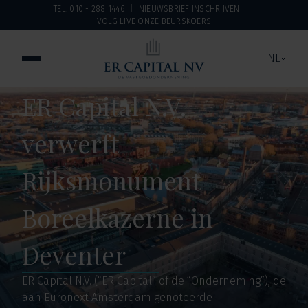
TEL: 010 - 288 1446
NIEUWSBRIEF INSCHRIJVEN
VOLG LIVE ONZE BEURSKOERS
NL
ER Capital N.V.
verwerft
Rijksmonument
Boreelkazerne in
Deventer
ER Capital N.V. (“ER Capital” of de “Onderneming”), de
aan Euronext Amsterdam genoteerde