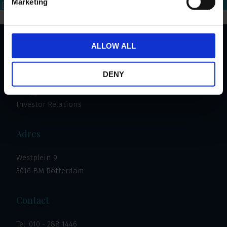
Marketing
Bel mij terug
Download brochure
Bel direct
ALLOW ALL
Important links
DENY
Investeren
Vastgoed
Investor Relations
Adres
Westplein 9
3016 BM Rotterdam
Contact
Tel:
010 - 288 1446