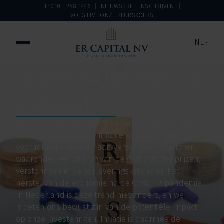
TEL: 010 - 288 1446
NIEUWSBRIEF INSCHRIJVEN
VOLG LIVE ONZE BEURSKOERS
NL
Inflatie en Beleggen in
Vastgoed
De afgelopen maanden hebben we wereldwijd een
opwaartse trend in de inflatie waargenomen. Dit is
voornamelijk te wijten aan verschillende factoren,
waaronder een stijging van de grondstoffenprijzen,
verstoringen in de toeleveringsketens en het
herstel van de economie na de Covid-19-pandemie.
In Nederland is deze trend niet anders, en we
moeten ons bewust zijn van de potentiële impact
op onze investeringen. Inflatie is daarmee de