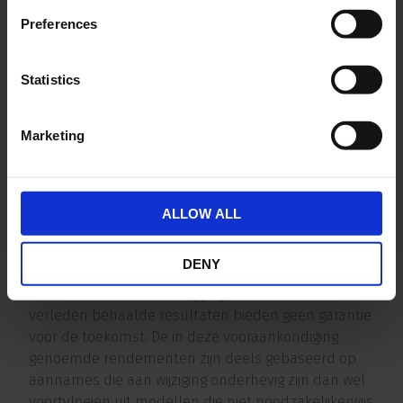
Neem deel aan onze emissie*
Preferences
Wilt u ook aandeelhouder in ER Capital worden? Dat
kan door deel te nemen aan onze emissie. Daarmee
Statistics
kunt ook u profiteren van het mooie rendement wat
wij op onze nieuwe aankoop in Eindhoven maken,
maar ook op de bestaande portefeuille van
Marketing
Nederlands vastgoed.
Goede spreiding
6% cashdividend op jaarbasis*
ALLOW ALL
Plus overwinst, verwacht totaalrendement ruim
10%*
DENY
* De waarde van uw belegging kan fluctueren. In het
verleden behaalde resultaten bieden geen garantie
voor de toekomst. De in deze vooraankondiging
genoemde rendementen zijn deels gebaseerd op
aannames die aan wijziging onderhevig zijn dan wel
voortvloeien uit modellen die niet noodzakelijkerwijs