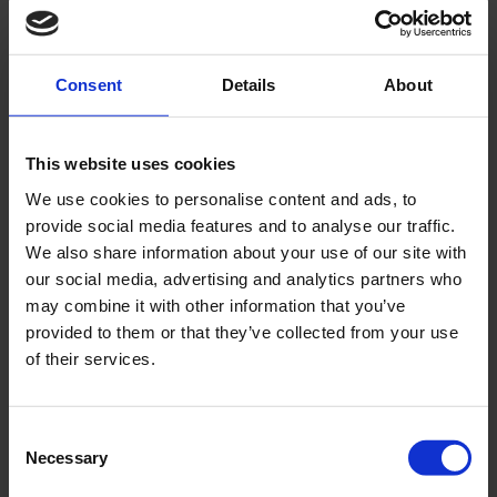
panden of locaties. Diversificatie helpt ons om
eventuele negatieve effecten van inflatie op
specifieke panden op te vangen, waardoor ons
Consent
Details
About
rendement stabieler blijft.
Cashdividend
van 6%
: Momenteel zijn we bezig met
This website uses cookies
een emissie van winstdelende cumulatief
We use cookies to personalise content and ads, to
preferente aandelen die een cashdividend van 6%
provide social media features and to analyse our traffic.
op jaarbasis uitkeren. Dit dividend wordt berekend
We also share information about your use of our site with
op basis van onze stabiele huurinkomsten en biedt
our social media, advertising and analytics partners who
u als belegger een aantrekkelijk cashrendement.
may combine it with other information that you’ve
Bovendien ontvangt u in het geval wij meer van 6%
provided to them or that they’ve collected from your use
rendement maken, een winstuitkering in de vorm
of their services.
van stockdividend. Hierdoor neemt de omvang van
uw positie bij ER Capital NV toe en creëert u
waardegroei binnen uw belegging.
Consent
Profiteer ook van rendement
Necessary
Selection