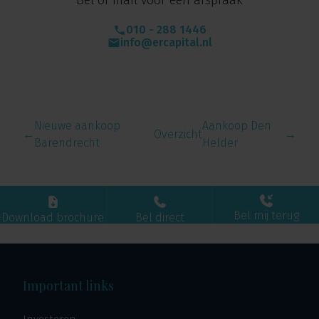
Bel of mail voor een afspraak
010 - 288 1446
info@ercapital.nl
Nieuwe aankoop
Aankoop Den
←
Overzicht
→
Barendrecht
Helder
Bel mij terug
Download brochure
Bel direct
Important links