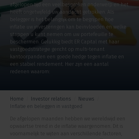
afgelopen tijd een veelbesproken onderwerp en het
heeft ongetwijfeld uw aandacht getrokken. Als
belegger is het belangrijk om te begrijpen hoe
inflatie uw investeringen kan beïnvloeden en welke
stappen u kunt nemen om uw portefeuille te
beschermen. Gelukkig biedt ER Capital met haar
vastgoedstrategie gericht op multi-tenant
kantoorpanden een goede hedge tegen inflatie en
een stabiel rendement. Hier zijn een aantal
redenen waarom:
Home
Investor relations
Nieuws
Inflatie en beleggen in vastgoed
De afgelopen maanden hebben we wereldwijd een
opwaartse trend in de inflatie waargenomen. Dit is
voornamelijk te wijten aan verschillende factoren,