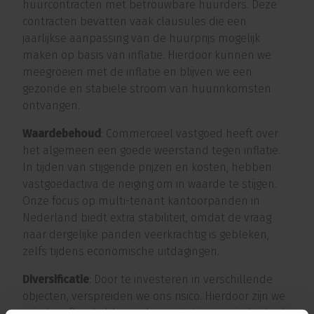
huurcontracten met betrouwbare huurders. Deze
contracten bevatten vaak clausules die een
jaarlijkse aanpassing van de huurprijs mogelijk
maken op basis van inflatie. Hierdoor kunnen we
meegroeien met de inflatie en blijven we een
gezonde en stabiele stroom van huurinkomsten
ontvangen.
Waardebehoud
: Commercieel vastgoed heeft over
het algemeen een goede weerstand tegen inflatie.
In tijden van stijgende prijzen en kosten, hebben
vastgoedactiva de neiging om in waarde te stijgen.
Onze focus op multi-tenant kantoorpanden in
Nederland biedt extra stabiliteit, omdat de vraag
naar dergelijke panden veerkrachtig is gebleken,
zelfs tijdens economische uitdagingen.
Diversificatie
: Door te investeren in verschillende
objecten, verspreiden we ons risico. Hierdoor zijn we
minder afhankelijk van de prestaties van individuele