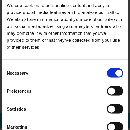
We use cookies to personalise content and ads, to
provide social media features and to analyse our traffic.
We also share information about your use of our site with
our social media, advertising and analytics partners who
may combine it with other information that you’ve
MEER WETEN?
provided to them or that they’ve collected from your use
Bel of mail voor een afspraak
of their services.
010 - 288 1446
info@ercapital.nl
Consent
Necessary
Selection
Preferences
←
ER Capital gaat joint-ventur…
Overzicht
Statistics
Bel mij terug
Download brochure
Bel direct
Marketing