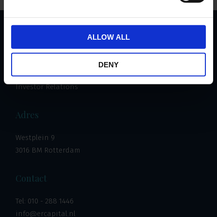
ALLOW ALL
Important links
Investeren
DENY
Vastgoed
Investor Relations
Adres
Westplein 9
3016 BM Rotterdam
Contact
Tel:
010 - 288 1446
info@ercapital.nl