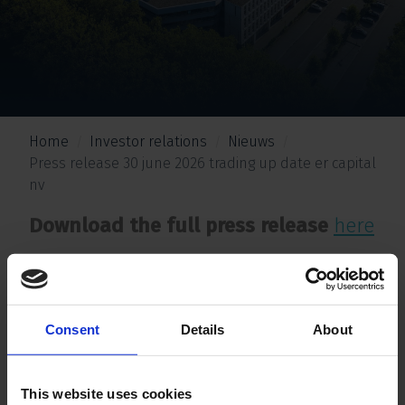
Home
Investor relations
Nieuws
Press release 30 june 2026 trading up date er capital
nv
Download the full press release
here
Consent
Details
About
This website uses cookies