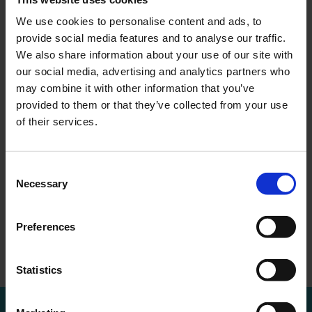
We use cookies to personalise content and ads, to
provide social media features and to analyse our traffic.
We also share information about your use of our site with
our social media, advertising and analytics partners who
may combine it with other information that you’ve
MEER WETEN?
Bel of mail voor een afspraak
provided to them or that they’ve collected from your use
of their services.
010 - 288 1446
info@ercapital.nl
Consent
Necessary
Selection
Preferences
Titan NV voting
Titan N.V. issues
←
Overzicht
→
results Annu…
2024 half …
Statistics