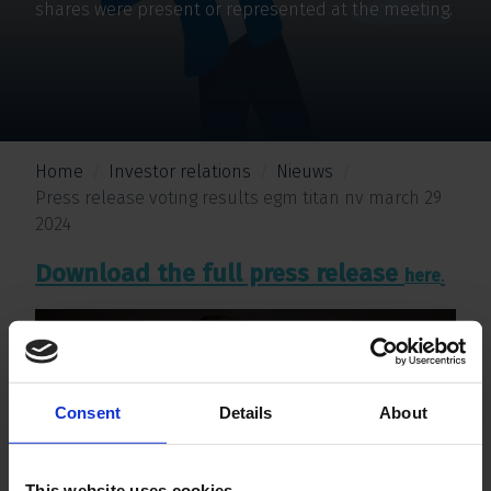
shares were present or represented at the meeting.
Home
Investor relations
Nieuws
Press release voting results egm titan nv march 29
2024
Download the full press release
.
here
Consent
Details
About
This website uses cookies