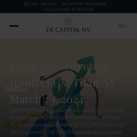
TEL: 010 - 288 1446
NIEUWSBRIEF INSCHRIJVEN
VOLG LIVE ONZE BEURSKOERS
NL
Press release voting
results EGM Titan NV
March 29, 2024
Titan N.V. (“Titan”) publishes the voting results of its
Annual General Meeting of Shareholders of March
29, 2024. Shareholders holding 1.129.329 (55%) out of
the total number of 2.050.154 outstanding ordinary