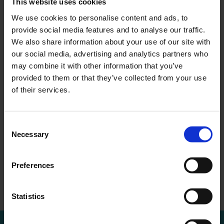
This website uses cookies
We use cookies to personalise content and ads, to
provide social media features and to analyse our traffic.
We also share information about your use of our site with
our social media, advertising and analytics partners who
may combine it with other information that you’ve
MEER WETEN?
provided to them or that they’ve collected from your use
Bel of mail voor een afspraak
of their services.
010 - 288 1446
info@ercapital.nl
Consent
Necessary
Selection
Preferences
Stemresultaten BAVA
ER Capital
←
Overzicht
→
ER Capit…
persbericht
Statistics