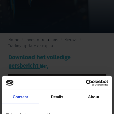
Home
Investor relations
Nieuws
Trading update er capital
Download het volledige
persbericht
.
hier
Consent
Details
About