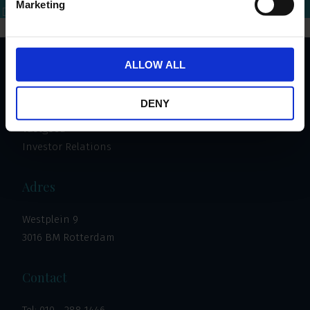
Marketing
Bel mij terug
Download brochure
Bel direct
ALLOW ALL
Important links
DENY
Investeren
Vastgoed
Investor Relations
Adres
Westplein 9
3016 BM Rotterdam
Contact