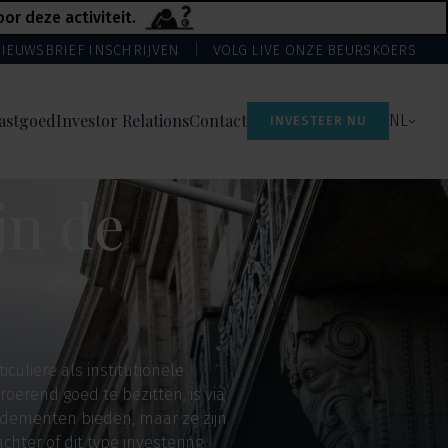
r deze activiteit.
IEUWSBRIEF INSCHRIJVEN
VOLG LIVE ONZE BEURSKOERS
astgoed
Investor Relations
Contact
NL
INVESTEER NU
jn de
culiere als institutionele
oerend goed te bezitten, is via
ndementen bieden, maar ze zijn
chter of dit type investering