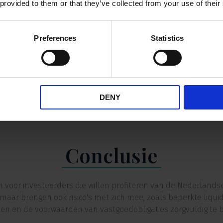
 provided to them or that they’ve collected from your use of their
Zoals bij alle vormen van oblig
uitgevende onderneming. Een 
komen. Wanneer dit tot gevolg h
Preferences
Statistics
aflossingsverplichtingen niet 
voor degene die de obligatie(
een organisatie in zee te gaan 
strepen heeft verdiend in de b
DENY
Conclusie
jn voor investeerders die willen profiteren van de Nederlands
maar brengen ook risico's met zich mee, zoals beperkte liqui
n en de voorwaarden van vastgoedobligaties zorgvuldig te b