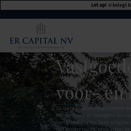
Let op!
U belegt b
Vastgoedo
voor- en
De Nederlandse vastgoedmarkt blijft
investeerders en beleggers. Een va
vastgoedobligaties. Deze obligati
niet zonder risico's. In dit artikel