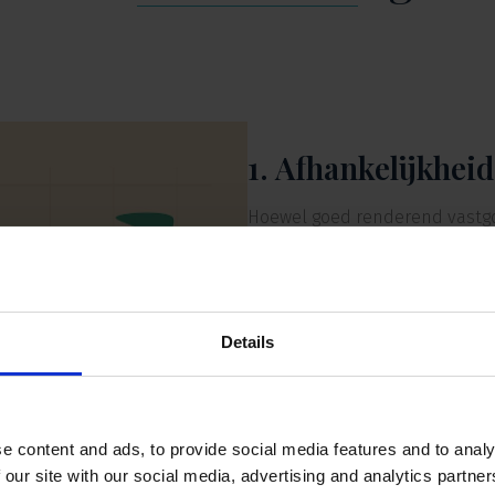
1. Afhankelijkhei
Hoewel goed renderend vastgoe
fluctueren door economische 
vraag. Dit kan de prestaties v
2. Beperkte liquid
Details
Vastgoedobligaties zijn doorg
betekent dat investeerders ni
ze snel over hun geld willen b
e content and ads, to provide social media features and to analy
3. Kredietrisico
 our site with our social media, advertising and analytics partn