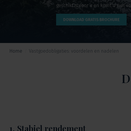
geschikt is voor u en komt u niet v
DOWNLOAD GRATIS BROCHURE
Home
Vastgoedobligaties: voordelen en nadelen
D
1. Stabiel rendement