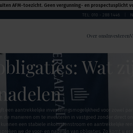
uiten AFM-toezicht. Geen vergunning- en prospectusplicht voo
TEL: 010 - 288 1446
N
Over ons
Investeren
V
bligaties: Wat zi
 nadelen
 een aantrekkelijke investeringsmogelijkheid voor zowel parti
n de manieren om te investeren in vastgoed zonder direct onr
es kunnen een stabiele inkomstenstroom en aantrekkelijke re
 bespreken we de voor- en nadelen van obligaties. Zo komt u er a