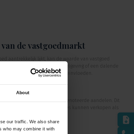
d van de vastgoedmarkt
d aantrekkelijk lijkt, kan de waarde van vastgoed
neergangen, veranderende regelgeving of een dalende
an vastgoedobligaties negatief beïnvloeden.
iteit
About
aans minder liquide dan beursgenoteerde aandelen. Dit
et altijd eenvoudig hun obligaties kunnen verkopen als
eschikken.
se our traffic. We also share
ers who may combine it with