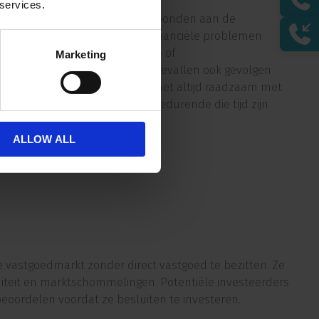
 services.
aties is er een kredietrisico verbonden aan de
onderneming kan immers in financiële problemen
eeft dat het bedrijf zijn rente- of
Marketing
na kan komen, heeft dit in veel gevallen ook gevolgen
s) af heeft genomen. Daarom is het altijd raadzaam met
die al geruime tijd bestaat en gedurende die tijd zijn
ranche waarin deze actief is.
ALLOW ALL
e vastgoedmarkt zonder direct vastgoed te bezitten. Ze
diteit en marktschommelingen. Potentiële investeerders
eoordelen voordat ze besluiten te investeren.