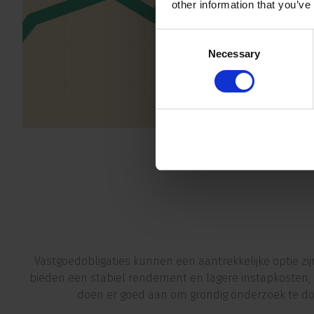
other information that you’ve
Consent
Necessary
Selection
Vastgoedobligaties kunnen een aantrekkelijke optie zi
bieden een stabiel rendement en lagere instapkosten, 
doen er goed aan om grondig onderzoek te doe