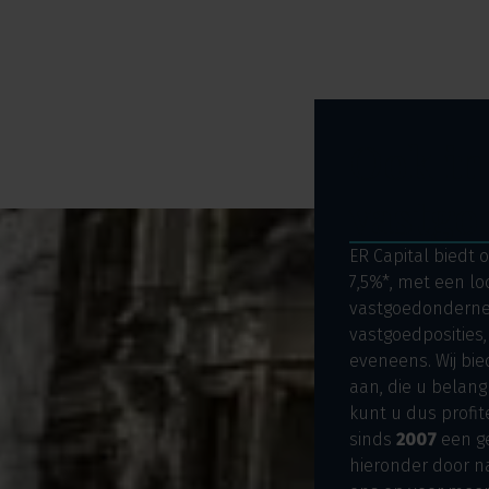
Ook in
vastgo
ER Capital biedt 
7,5%*, met een loo
vastgoedondernem
vastgoedposities
eveneens. Wij bie
aan, die u belan
kunt u dus profit
sinds
2007
een ge
hieronder door na