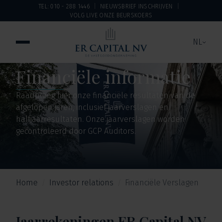
TEL: 010 - 288 1446
NIEUWSBRIEF INSCHRIJVEN
VOLG LIVE ONZE BEURSKOERS
NL
Financiële informatie
Raadpleeg hier onze financiële resultaten van de
afgelopen jaren, inclusief jaarverslagen en
halfjaarresultaten. Onze jaarverslagen worden
gecontroleerd door GCP Auditors.
Home
Investor relations
Financiële Verslagen
Jaarrekeningen ER Capital NV