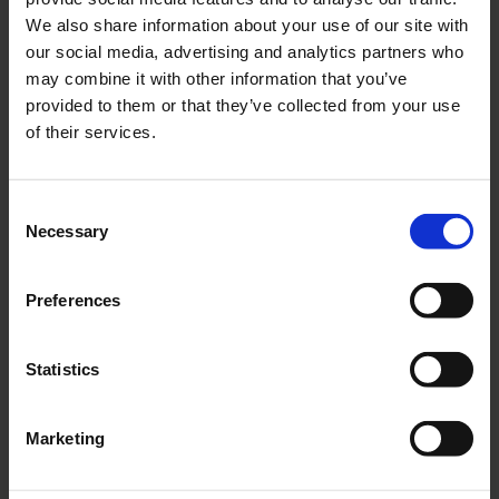
We also share information about your use of our site with
our social media, advertising and analytics partners who
Annual report 2021
may combine it with other information that you’ve
1 oktober 2020 - 30 september 2021. Alleen
provided to them or that they’ve collected from your use
beschikbaar in het Engels.
of their services.
Consent
Necessary
Selection
Jaarrekeningen ER Capital NV
(oud)
Preferences
Hieronder kunt u de jaarverslagen downloaden van
de voormalige vennootschap ER Capital NV. Deze
Statistics
vennootschap is als onderdeel van de reverse
listing opgegaan in de nieuwe beursgenoteerde
Marketing
onderneming, het voormalige Titan NV. Mocht u
vragen hebben naar aanleiding van deze informatie,
neemt u gerust
contact
op met het Investor