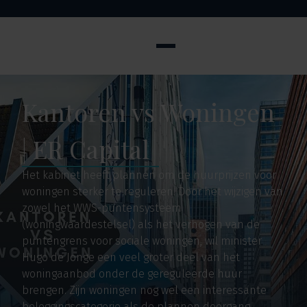
Kantoren vs Woningen
| ER Capital
Het kabinet heeft plannen om de huurprijzen voor
woningen sterker te reguleren. Door het wijzigen van
zowel het WWS-puntensysteem
(woningwaardestelsel) als het verhogen van de
puntengrens voor sociale woningen, wil minister
Hugo de Jonge een veel groter deel van het
woningaanbod onder de gereguleerde huur
brengen. Zijn woningen nog wel een interessante
beleggingscategorie als de plannen doorgang