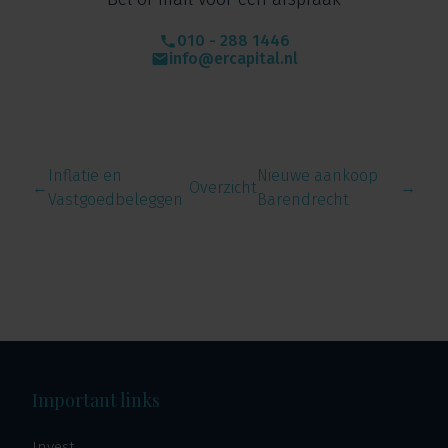
010 - 288 1446
info@ercapital.nl
Inflatie en
Nieuwe aankoop
←
Overzicht
→
Vastgoedbeleggen
Barendrecht
Important links
Invest