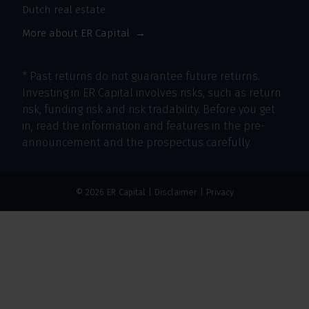
Dutch real estate.
More about ER Capital
* Past returns do not guarantee future returns.
Investing in ER Capital involves risks, such as return
risk, funding risk and risk tradability. Before you get
in, read the information and features in the pre-
announcement and the prospectus carefully.
© 2026 ER Capital |
Disclaimer
|
Privacy