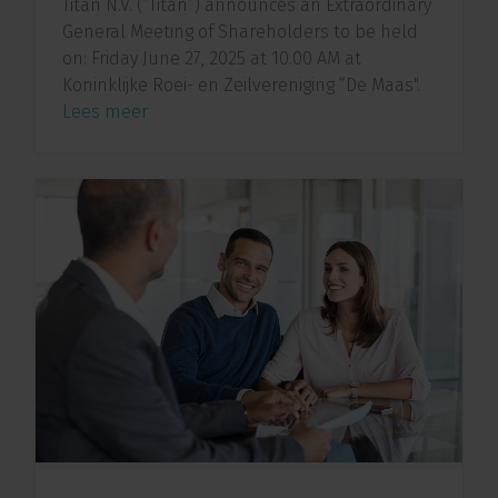
Titan N.V. (“Titan”) announces an Extraordinary
General Meeting of Shareholders to be held
on: Friday June 27, 2025 at 10.00 AM at
Koninklijke Roei- en Zeilvereniging “De Maas".
Lees meer