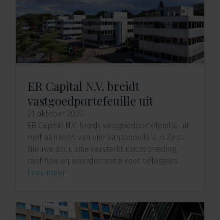
ER Capital N.V. breidt
vastgoedportefeuille uit
21 oktober 2025
ER Capital N.V. breidt vastgoedportefeuille uit
met aankoop van vier kantoorvilla’s in Zeist
Nieuwe acquisitie versterkt risicospreiding,
cashflow en waardecreatie voor beleggers
Lees meer