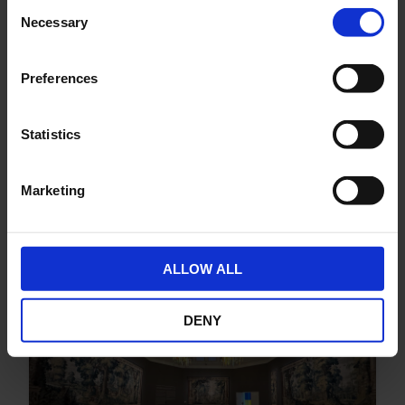
Consent
Necessary
Selection
Stemresultaten BAVA ER
Capital N.V.
Preferences
11 september 2025
ER Capital N.V. (“ER Capital”) publiceert de
stemresultaten van haar Buitengewone
Statistics
Vergadering van Aandeelhouders van
September 10, 2025.
Marketing
Lees meer
ALLOW ALL
DENY