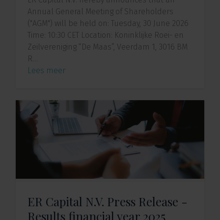
Annual General Meeting of Shareholders
("AGM") will be held on: Tuesday, 30 June 2026
Time: 10:30 CET Location: Koninklijke Roei- en
Zeilvereniging “De Maas”, Veerdam 1, 3016 BM
R…
Lees meer
ER Capital N.V. Press Release -
Results financial year 2025