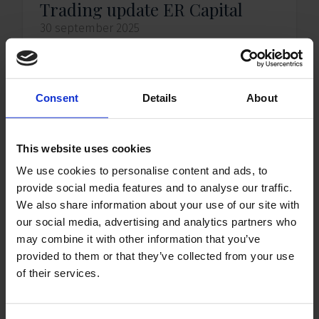
Trading update ER Capital
30 september 2025
ER Capital N.V. publiceert een trading update:
Met ingang van 1 oktober 2025 worden
15.452.908 gewone aandelen toegelaten tot
de notering op Euronext Amsterdam.
Consent
Details
About
Hierdoor stijgt het totaal aantal
verhandelbare aandelen na…
Lees meer
This website uses cookies
We use cookies to personalise content and ads, to
provide social media features and to analyse our traffic.
We also share information about your use of our site with
our social media, advertising and analytics partners who
may combine it with other information that you’ve
provided to them or that they’ve collected from your use
of their services.