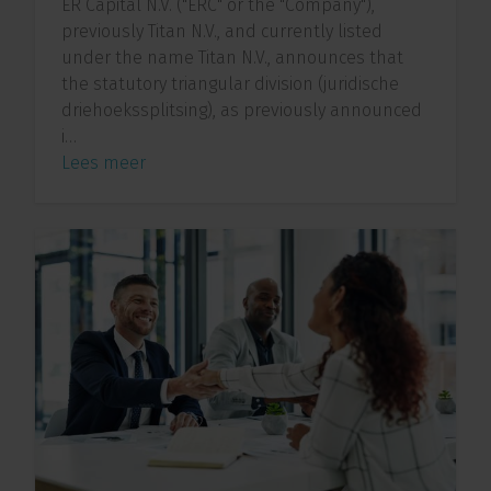
ER Capital N.V. ("ERC" or the "Company"),
previously Titan N.V., and currently listed
under the name Titan N.V., announces that
the statutory triangular division (juridische
driehoekssplitsing), as previously announced
i…
Lees meer