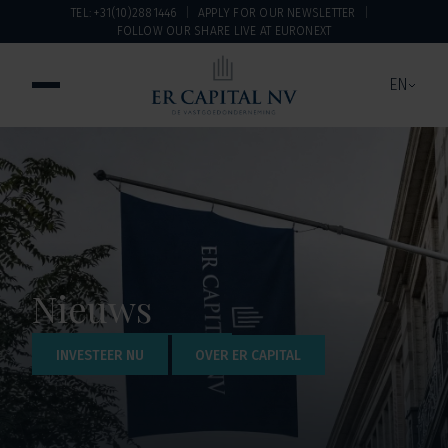
TEL: +31(10)2881446
APPLY FOR OUR NEWSLETTER
FOLLOW OUR SHARE LIVE AT EURONEXT
EN
Nieuws
INVESTEER NU
OVER ER CAPITAL