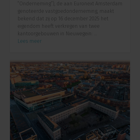
“Onderneming”), de aan Euronext Amsterdam
genoteerde vastgoedonderneming, maakt
bekend dat zij op 16 december 2025 het
eigendom heeft verkregen van twee
kantoorgebouwen in Nieuwegein: …
Lees meer