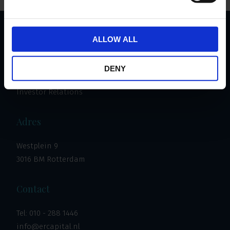
ALLOW ALL
Important links
Investeren
DENY
Vastgoed
Investor Relations
Adres
Westplein 9
3016 BM Rotterdam
Contact
Tel:
010 - 288 1446
info@ercapital.nl