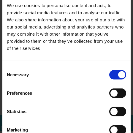
We use cookies to personalise content and ads, to
provide social media features and to analyse our traffic.
We also share information about your use of our site with
our social media, advertising and analytics partners who
MEER WETEN?
may combine it with other information that you’ve
Bel of mail voor een afspraak
provided to them or that they’ve collected from your use
of their services.
010 - 288 1446
info@ercapital.nl
Consent
Necessary
Selection
Up-date ERC
Convocation
Preferences
←
Overzicht
→
Investments B.V.
extraordinary ge…
Statistics
Bel mij terug
Download brochure
Bel direct
Marketing