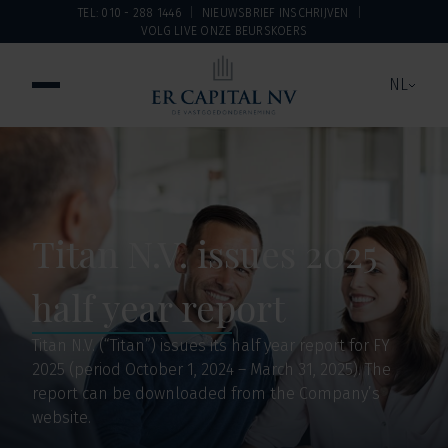
TEL: 010 - 288 1446
NIEUWSBRIEF INSCHRIJVEN
VOLG LIVE ONZE BEURSKOERS
NL
Titan N.V. issues 2025
half year report
Titan N.V. (“Titan”) issues its half year report for FY
2025 (period October 1, 2024 – March 31, 2025). The
report can be downloaded from the Company’s
website.