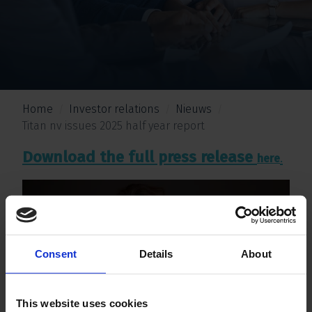
Home
Investor relations
Nieuws
Titan nv issues 2025 half year report
Download the full press release
.
here
Consent
Details
About
This website uses cookies