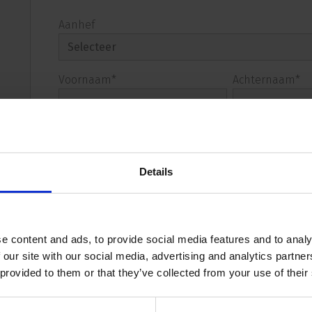
Aanhef
Voornaam
*
Achternaam
*
E-mail
*
Telefoon
*
Details
Ik ga ermee akkoord om andere berichten t
ER Capital NV.
*
e content and ads, to provide social media features and to analy
Ja, ik geef toestemming zoals beschreven is in de
 our site with our social media, advertising and analytics partn
 provided to them or that they’ve collected from your use of their