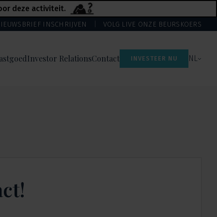
r deze activiteit.
IEUWSBRIEF INSCHRIJVEN
VOLG LIVE ONZE BEURSKOERS
astgoed
Investor Relations
Contact
NL
INVESTEER NU
ct!