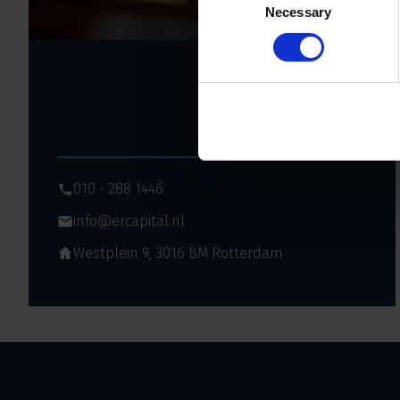
Necessary
Selection
Meld u aan voor
de nieuwsbrief
010 - 288 1446
info@ercapital.nl
Westplein 9, 3016 BM Rotterdam