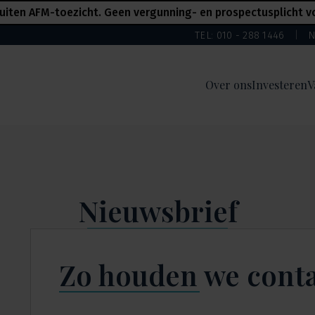
uiten AFM-toezicht. Geen vergunning- en prospectusplicht voo
TEL: 010 - 288 1446
N
Over ons
Investeren
V
Nieuwsbrief
Zo houden we conta