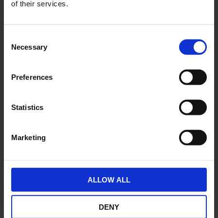
of their services.
Consent
Necessary
Selection
Preferences
Statistics
Documenten
Marketing
Download hier relevante de relevante documenten.
Corporate Governance ER Capital
ALLOW ALL
NV
DENY