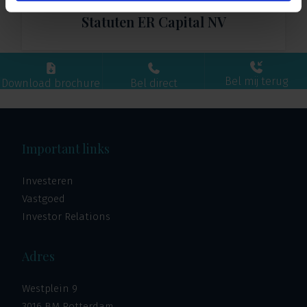
Statuten ER Capital NV
Bel mij terug
Download brochure
Bel direct
Important links
Investeren
Vastgoed
Investor Relations
Adres
Westplein 9
3016 BM Rotterdam