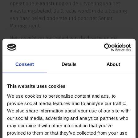
operationele aansturing en de uitvoering van het
investeringsbeleid. De Directie wordt in de uitvoering
van haar beleid ondersteund door het Senior
Management.
Het toezicht op het beleid van de directie en de
algemene gang van zaken binnen de onderneming
wordt uitgeoefend door de Raad van
Commissarissen.
Consent
Details
About
Deze governancestructuur biedt een duidelijke
scheiding tussen bestuur en toezicht, met
This website uses cookies
waarborgen voor transparantie, deskundigheid en
evenwichtige besluitvorming. De leden van de
We use cookies to personalise content and ads, to
verschillende gremia vindt u hieronder.
provide social media features and to analyse our traffic.
We also share information about your use of our site with
our social media, advertising and analytics partners who
may combine it with other information that you’ve
provided to them or that they’ve collected from your use