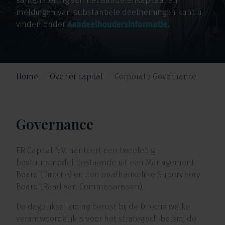
samenstelling van het aandelenkapitaal en
meldingen van substantiële deelnemingen kunt u
vinden onder
Aandeelhoudersinformatie.
Home
Over er capital
Corporate Governance
Governance
ER Capital N.V. hanteert een tweeledig
bestuursmodel bestaande uit een Management
Board (Directie) en een onafhankelijke Supervisory
Board (Raad van Commissarissen).
De dagelijkse leiding berust bij de Directie welke
verantwoordelijk is voor het strategisch beleid, de