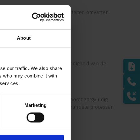
itend in Nederland. De kernactiviteiten omvatten:
tief management
ing
About
n
ing
isicospreiding en toekomstbestendigheid van de
se our traffic. We also share
ers who may combine it with
 services.
inanciering of herontwikkeling wordt zorgvuldig
Marketing
kenheid bij operationele en financiële processen