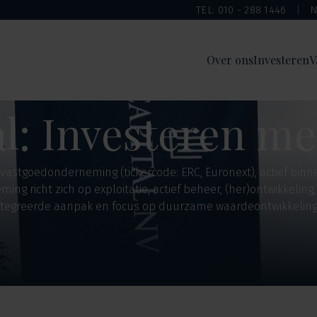
TEL: 010 - 288 1446
N
Over ons
Investeren
V
l: Investeren me
 vastgoedonderneming (tickercode: ERC, Euronext), actief bi
g richt zich op exploitatie, actief beheer, (her)ontwikkeling,
ntegreerde aanpak en focus op duurzame waardeontwikkeling,