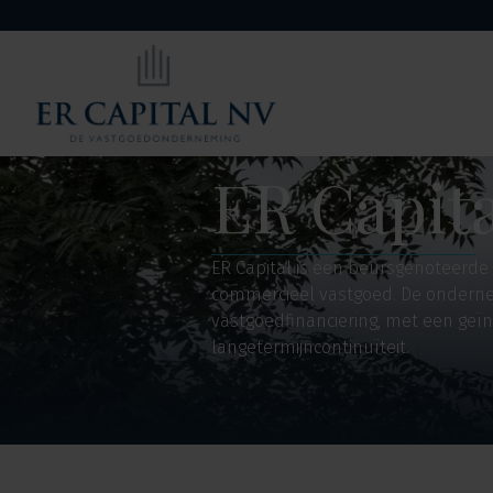
ER Capita
ER Capital is een beursgenoteerde
commercieel vastgoed. De ondernemin
vastgoedfinanciering, met een geï
langetermijncontinuïteit.