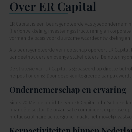
Over ER Capital
ER Capital is een beursgenoteerde vastgoedonderneming
(her)ontwikkeling, investeringsstructurering en corpora
vormen de basis voor duurzame waardeontwikkeling en l
Als beursgenoteerde vennootschap opereert ER Capital 
aandeelhouders en overige stakeholders. De notering onde
De strategie van ER Capital is gebaseerd op directe betrok
herpositionering. Door deze geïntegreerde aanpak wordt g
Ondernemerschap en ervaring
Sinds 2007 is de oprichter van ER Capital, dhr. Sebo Ee
financiële sector. De organisatie combineert expertise
multidisciplinaire achtergrond maakt het mogelijk vastgo
Kernactiviteiten binnen Nederl