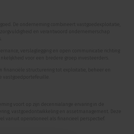
goed. De onderneming combineert vastgoedexploitatie,
ie, zorgvuldigheid en verantwoord ondernemerschap
.
rnance, verslaglegging en open communicatie richting
ankelijkheid voor een bredere groep investeerders.
 financiële structurering tot exploitatie, beheer en
e vastgoedportefeuille.
ming voort op zijn decennialange ervaring in de
rering, vastgoedontwikkeling en assetmanagement. Deze
 vanuit operationeel als financieel perspectief.