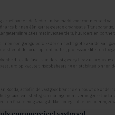
, actief binnen de Nederlandse markt voor commercieel vast
te finance binnen één geïntegreerde organisatie. Transparant
angetermijnrelaties met investeerders, huurders en partners
binnen een gereguleerd kader en hecht grote waarde aan gove
rstreept de focus op continuïteit, professionaliteit en toeg
kenheid bij alle fases van de vastgoedcyclus: van acquisitie en
estuurd op kwaliteit, risicobeheersing en stabiliteit binnen d
lkman Rooda, actief in de vastgoedbranche en bouwt de onderne
 op het gebied van strategisch management, vermogensstructu
ed- en financieringsvraagstukken integraal te benaderen, zowel
ands commercieel vastgoed