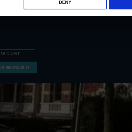
DENY
zelf aan voor de
brief!
e blijven.
OR NIEUWSBRIEF