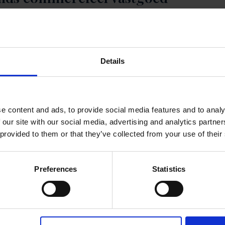
den (circa 1.000–4.000 m²) en light-industrial objecten, uitslu
t intern georganiseerd commercieel, technisch en administra
sities, gericht op optimalisatie en duurzame waardeontwikkel
Details
sproposities, waaronder fondsstructuren en obligatie-uitgifte
inancieringsadvies, herfinanciering en financiële herstructurer
 verhuurbaarheid, huurderskwaliteit, exploitatiebeheersing, r
e content and ads, to provide social media features and to analy
 our site with our social media, advertising and analytics partn
 provided to them or that they’ve collected from your use of their
uctureerde en marktgerichte benadering. Iedere investering, f
Preferences
Statistics
eden en risico-rendementsverhoudingen. Door directe betrok
 verantwoordelijkheid centraal staan.