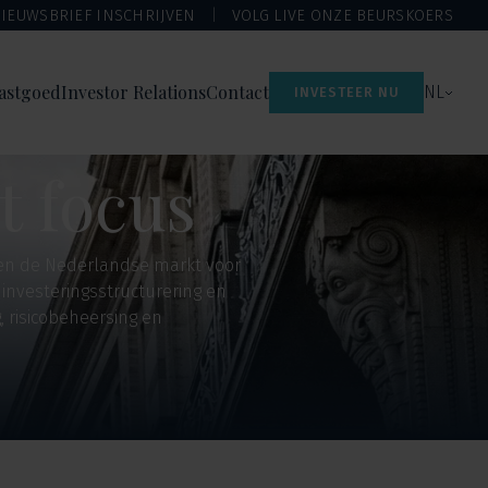
IEUWSBRIEF INSCHRIJVEN
VOLG LIVE ONZE BEURSKOERS
astgoed
Investor Relations
Contact
NL
INVESTEER NU
t focus
nnen de Nederlandse markt voor
 investeringsstructurering en
 risicobeheersing en